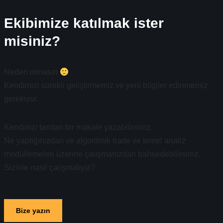
Ekibimize katılmak ister
misiniz?
Neden olmasın
Kendimizi sürekli geliştirmemiz ve yeni bilgiler edinmemiz
gerekiyor.
Kendinizi tanıtan bir makale yazabilirsiniz.
Ne yaptığınızdan ve algoritmik trade ve temel analiz
modüllemeleri üzerine çalışmanızdan bahsedebilirsiniz.
Sizinle nasıl çalışmalıyız?
Bize yazın