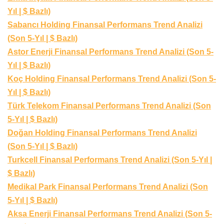
Yıl | $ Bazlı)
Sabancı Holding Finansal Performans Trend Analizi
(Son 5-Yıl | $ Bazlı)
Astor Enerji Finansal Performans Trend Analizi (Son 5-
Yıl | $ Bazlı)
Koç Holding Finansal Performans Trend Analizi (Son 5-
Yıl | $ Bazlı)
Türk Telekom Finansal Performans Trend Analizi (Son
5-Yıl | $ Bazlı)
Doğan Holding Finansal Performans Trend Analizi
(Son 5-Yıl | $ Bazlı)
Turkcell Finansal Performans Trend Analizi (Son 5-Yıl |
$ Bazlı)
Medikal Park Finansal Performans Trend Analizi (Son
5-Yıl | $ Bazlı)
Aksa Enerji Finansal Performans Trend Analizi (Son 5-