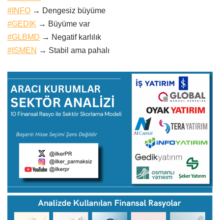
#INFO
→ Dengesiz büyüme
#GEDIK
→ Büyüme var
#GLBMD
→ Negatif karlılık
#ISMEN
→ Stabil ama pahalı